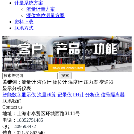
计量系统方案
流量计量方案
液位物位测量方案
资料下载
联系方式
关键词：
流量计 液位计 物位计 温度计 压力表 变送器
显示分析仪表
智能数字显示仪
流量积算
记录仪
PH计
分析仪
信号隔离器
联系我们
Contact us
地址：
上海市奉贤区环城西路3111号
电话：
18352751485
QQ：
409593972
传真：021-51862540