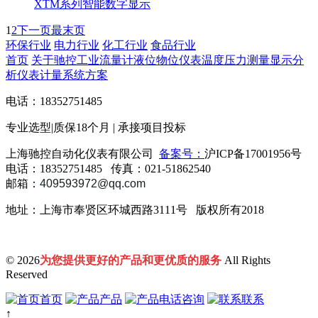
XTM系列智能数字显示
1
2
下一页
最末页
环保行业
电力行业
化工行业
食品行业
首页
关于驰控
工业流量计
液位物位仪表
温度压力测量
显示分
析仪表
计量系统方案
电话：
18352751485
专业选型|
质保18个月
| 承接项目投标
上海驰控自动化仪表有限公司
备案号：
沪ICP备17001956号
电话：18352751485 传真：021-51862540
邮箱：
409593972
@qq.com
地址：上海市奉贤区环城西路3111号 版权所有2018
© 2026
为您提供更好的产品和更优质的服务
All Rights
Reserved
首页
产品
电话咨询
联系
↑