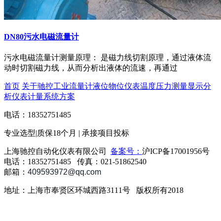
DN80污水电磁流量计
污水电磁流量计测量原理： 是磁力线切割原理，通过液体流
动时切割磁力线，从而分析出液体的流速，再通过
首页
关于驰控
工业流量计
液位物位仪表
温度压力测量
显示分
析仪表
计量系统方案
电话：
18352751485
专业选型|
质保18个月
| 承接项目投标
上海驰控自动化仪表有限公司
备案号：
沪ICP备17001956号
电话：18352751485 传真：021-51862540
邮箱：
409593972
@qq.com
地址：上海市奉贤区环城西路3111号 版权所有2018