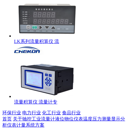
LK系列流量积算仪 流
流量积算仪 流量计专
环保行业
电力行业
化工行业
食品行业
首页
关于驰控
工业流量计
液位物位仪表
温度压力测量
显示分
析仪表
计量系统方案