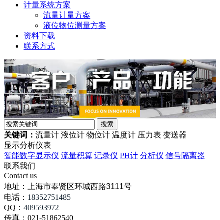
计量系统方案
流量计量方案
液位物位测量方案
资料下载
联系方式
关键词：
流量计 液位计 物位计 温度计 压力表 变送器
显示分析仪表
智能数字显示仪
流量积算
记录仪
PH计
分析仪
信号隔离器
联系我们
Contact us
地址：
上海市奉贤区环城西路3111号
电话：
18352751485
QQ：
409593972
传真：021-51862540