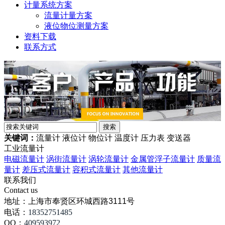
计量系统方案
流量计量方案
液位物位测量方案
资料下载
联系方式
关键词：
流量计 液位计 物位计 温度计 压力表 变送器
工业流量计
电磁流量计
涡街流量计
涡轮流量计
金属管浮子流量计
质量流
量计
差压式流量计
容积式流量计
其他流量计
联系我们
Contact us
地址：
上海市奉贤区环城西路3111号
电话：
18352751485
QQ：
409593972