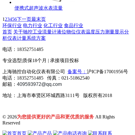
便携式超声波水表流量
1
2
3
4
5
6
下一页
最末页
环保行业
电力行业
化工行业
食品行业
首页
关于驰控
工业流量计
液位物位仪表
温度压力测量
显示分
析仪表
计量系统方案
电话：
18352751485
专业选型|
质保18个月
| 承接项目投标
上海驰控自动化仪表有限公司
备案号：
沪ICP备17001956号
电话：18352751485 传真：021-51862540
邮箱：
409593972
@qq.com
地址：上海市奉贤区环城西路3111号 版权所有2018
© 2026
为您提供更好的产品和更优质的服务
All Rights
Reserved
首页
产品
电话咨询
联系