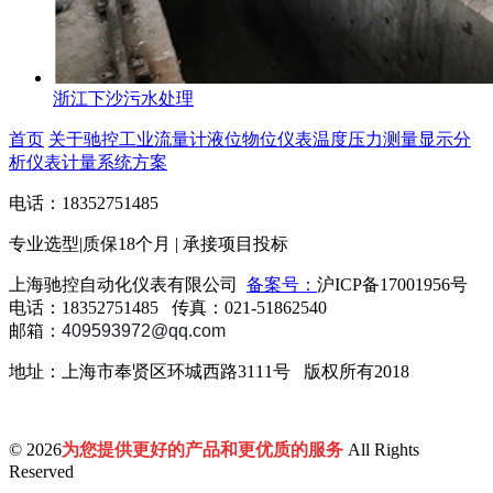
浙江下沙污水处理
首页
关于驰控
工业流量计
液位物位仪表
温度压力测量
显示分
析仪表
计量系统方案
电话：
18352751485
专业选型|
质保18个月
| 承接项目投标
上海驰控自动化仪表有限公司
备案号：
沪ICP备17001956号
电话：18352751485 传真：021-51862540
邮箱：
409593972
@qq.com
地址：上海市奉贤区环城西路3111号 版权所有2018
© 2026
为您提供更好的产品和更优质的服务
All Rights
Reserved